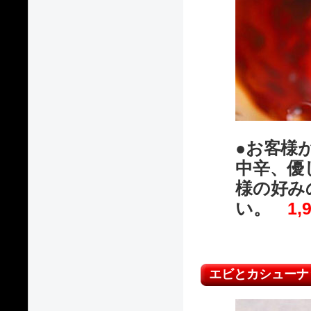
●お客様
中辛、優
様の好み
い。
1,
エビとカシューナ