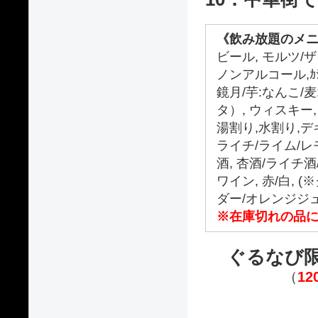
《飲み放題のメニ
ビール, モルツ/
ノンアルコール,ｶｼ
鏡月/芋:なんこ/
タ）, ウィスキー
湯割り,水割り,デ
ライチ/ライム/レ
酒, 杏酒/ライチ
ワイン, 赤/白,
ダー/オレンジジ
※在庫切れの品
ぐるなび
（
1