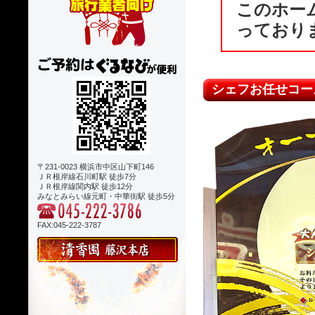
このホー
っており
シェフお任せコー
〒231-0023 横浜市中区山下町146
ＪＲ根岸線石川町駅 徒歩7分
ＪＲ根岸線関内駅 徒歩12分
みなとみらい線元町・中華街駅 徒歩5分
FAX:045-222-3787