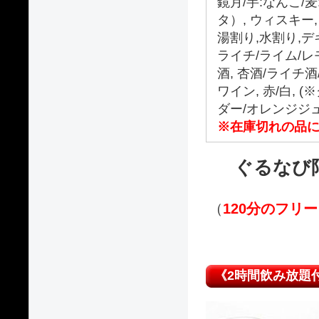
鏡月/芋:なんこ/
タ）, ウィスキー
湯割り,水割り,デ
ライチ/ライム/レ
酒, 杏酒/ライチ
ワイン, 赤/白,
ダー/オレンジジ
※在庫切れの品
ぐるなび
（
120分のフリ
《2時間飲み放題付