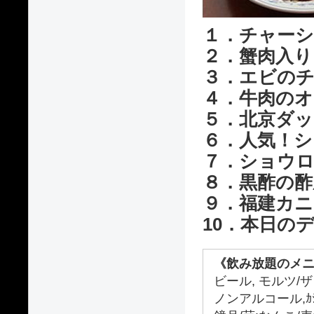
１．チャーシ
２．蟹肉入
３．エビの
４．牛肉の
５．北京ダッ
６．人気！
７．ショウ
８．黒酢の酢
９．福建カ
10．本日の
《飲み放題のメニ
ビール, モルツ/
ノンアルコール,ｶｼ