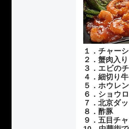
１．チャーシ
２．蟹肉入
３．エビの
４．細切り牛
５．ホウレン
６．ショウ
７．北京ダッ
８．酢豚
９．五目チャ
10．中華街