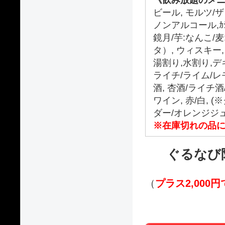
ビール, モルツ/
ノンアルコール,ｶｼ
鏡月/芋:なんこ/
タ）, ウィスキー
湯割り,水割り,デ
ライチ/ライム/レ
酒, 杏酒/ライチ
ワイン, 赤/白,
ダー/オレンジジ
※在庫切れの品
ぐるなび
（
プラス2,000