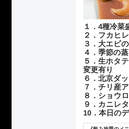
１．4種冷菜
２．フカヒ
３．大エビ
４．季節の蒸
５．生ホタテ
変更有り
６．北京ダッ
７．チリ産ア
８．ショウ
９．カニレ
10．本日の
《飲み放題のメニ