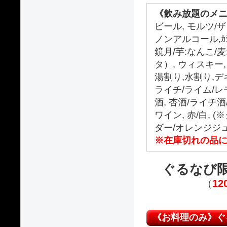
《飲み放題のメニ
ビール, モルツ/
ノンアルコール,ｶｼ
鏡月/芋:なんこ/
タ）, ウィスキー
湯割り,水割り,デ
ライチ/ライム/レ
酒, 杏酒/ライチ
ワイン, 赤/白,
ダー/オレンジジ
※在庫切れの品
ぐるなび
（
1
《お料理のみ》ぐる