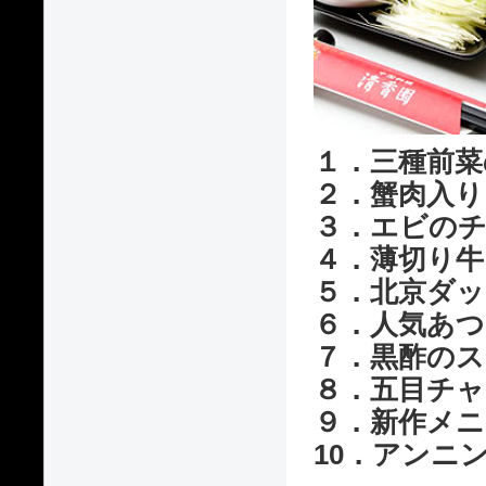
１．三種前菜
２．蟹肉入
３．エビの
４．薄切り
５．北京ダッ
６．人気あ
７．黒酢のス
８．五目チャ
９．新作メニ
10．アンニ