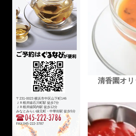
清香園オリ
〒231-0023 横浜市中区山下町146
ＪＲ根岸線石川町駅 徒歩7分
ＪＲ根岸線関内駅 徒歩12分
みなとみらい線元町・中華街駅 徒歩5分
FAX:045-222-3787